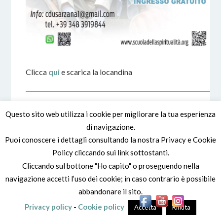
Clicca
qui
e scarica la locandina
Questo sito web utilizza i cookie per migliorare la tua esperienza
ASTI
di navigazione.
MEDITAZIONE UNIVERSALE
Puoi conoscere i dettagli consultando la nostra Privacy e Cookie
Conoscenza – Armonia – Felicità
Policy cliccando sui link sottostanti.
Il Sentiero dell’Amore e della Scoperta
Cliccando sul bottone "Ho capito" o proseguendo nella
Un’esperienza pratica che può cambiare la tua vita
navigazione accetti l’uso dei cookie; in caso contrario è possibile
abbandonare il sito.
Sabato 20 Settembre 2025, ore 17
Privacy policy
-
Cookie policy
Accetta
Rifiuta