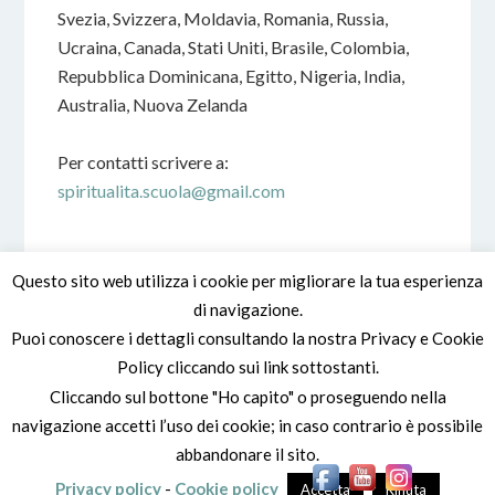
Svezia, Svizzera, Moldavia, Romania, Russia,
Ucraina, Canada, Stati Uniti, Brasile, Colombia,
Repubblica Dominicana, Egitto, Nigeria, India,
Australia, Nuova Zelanda
Per contatti scrivere a:
spiritualita.scuola@gmail.com
Questo sito web utilizza i cookie per migliorare la tua esperienza
di navigazione.
Puoi conoscere i dettagli consultando la nostra Privacy e Cookie
Policy cliccando sui link sottostanti.
Cliccando sul bottone "Ho capito" o proseguendo nella
navigazione accetti l’uso dei cookie; in caso contrario è possibile
© Scuola della Spiritualità (dal 1974 – online dal 2005) -
Privacy
abbandonare il sito.
policy
-
Cookie policy
-
Vai alla Sitemap
Privacy policy
-
Cookie policy
Accetta
Rifiuta